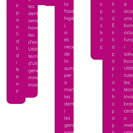
la
solució
la
a
intentant
les
fase
per
dentició
aco
preservar
dents
higiènica
a
definitiva.
una
al
sense
i,
substituir
És
bon
màxim
haver-
si
les
importan
oclu
l'estructura
les
és
dents
la
func
de
d’extreure.
necessari,
perdudes.
detecció
i
la
Utilitzem
de
precoç
salu
dent
tècniques
la
de
buc
i
d'última
quirúrgica
patologi
Util
fent
generació
per
i
tote
tractaments
mínimament
a
de
les
mínimament
invasives.
mantenir
mals
tècn
invasius.
les
hàbits
Invi
dents
orals
bra
i
per
cer
les
a
o
genives
poder-
metà
sanes.
los
ort